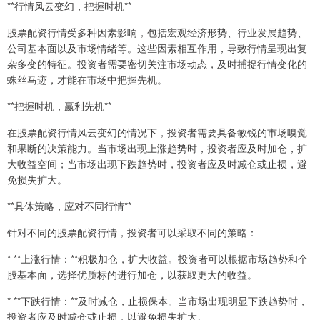
**行情风云变幻，把握时机**
股票配资行情受多种因素影响，包括宏观经济形势、行业发展趋势、
公司基本面以及市场情绪等。这些因素相互作用，导致行情呈现出复
杂多变的特征。投资者需要密切关注市场动态，及时捕捉行情变化的
蛛丝马迹，才能在市场中把握先机。
**把握时机，赢利先机**
在股票配资行情风云变幻的情况下，投资者需要具备敏锐的市场嗅觉
和果断的决策能力。当市场出现上涨趋势时，投资者应及时加仓，扩
大收益空间；当市场出现下跌趋势时，投资者应及时减仓或止损，避
免损失扩大。
**具体策略，应对不同行情**
针对不同的股票配资行情，投资者可以采取不同的策略：
* **上涨行情：**积极加仓，扩大收益。投资者可以根据市场趋势和个
股基本面，选择优质标的进行加仓，以获取更大的收益。
* **下跌行情：**及时减仓，止损保本。当市场出现明显下跌趋势时，
投资者应及时减仓或止损，以避免损失扩大。