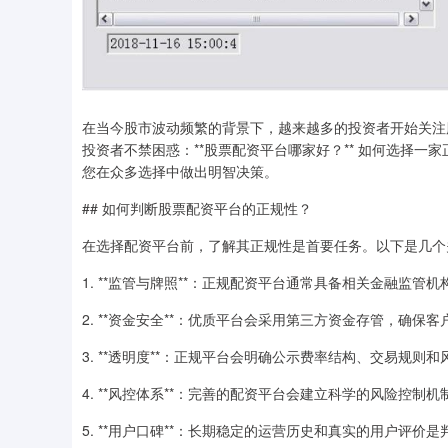
在当今股市波动频繁的背景下，越来越多的投资者开始关注
投资者不禁困惑：**股票配资平台哪家好？** 如何选择
您在众多选择中做出明智决策。
## 如何判断股票配资平台的正规性？
在选择配资平台前，了解其正规性是首要任务。以下是几个
1. **监管与牌照**：正规配资平台通常具备相关金融监
2. **资金安全**：优质平台会采用第三方资金存管，确
3. **透明度**：正规平台会明确公示费率结构、交易规则
4. **风控体系**：完善的配资平台会建立科学的风险控
5. **用户口碑**：长期稳定的运营历史和真实的用户评价