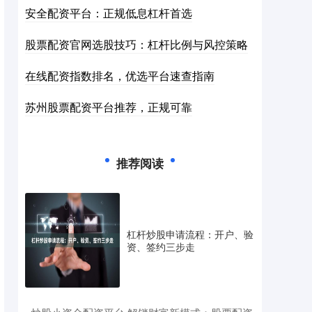
安全配资平台：正规低息杠杆首选
股票配资官网选股技巧：杠杆比例与风控策略
在线配资指数排名，优选平台速查指南
苏州股票配资平台推荐，正规可靠
推荐阅读
杠杆炒股申请流程：开户、验
资、签约三步走