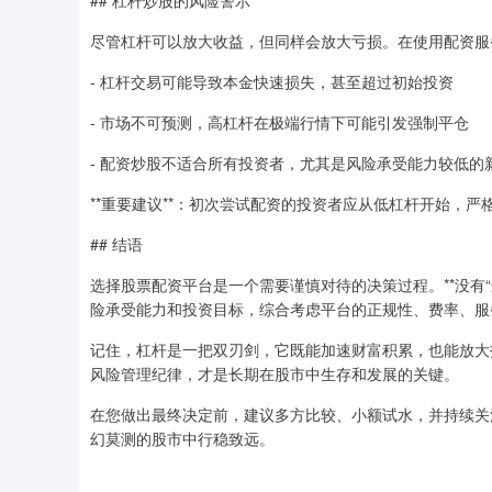
尽管杠杆可以放大收益，但同样会放大亏损。在使用配资服
- 杠杆交易可能导致本金快速损失，甚至超过初始投资
- 市场不可预测，高杠杆在极端行情下可能引发强制平仓
- 配资炒股不适合所有投资者，尤其是风险承受能力较低的
**重要建议**：初次尝试配资的投资者应从低杠杆开始，
## 结语
选择股票配资平台是一个需要谨慎对待的决策过程。**没有“
险承受能力和投资目标，综合考虑平台的正规性、费率、服
记住，杠杆是一把双刃剑，它既能加速财富积累，也能放大
风险管理纪律，才是长期在股市中生存和发展的关键。
在您做出最终决定前，建议多方比较、小额试水，并持续关
幻莫测的股市中行稳致远。