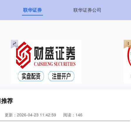
联华证券
联华证券公司
司推荐
更新：2026-04-23 11:42:59
阅读：146