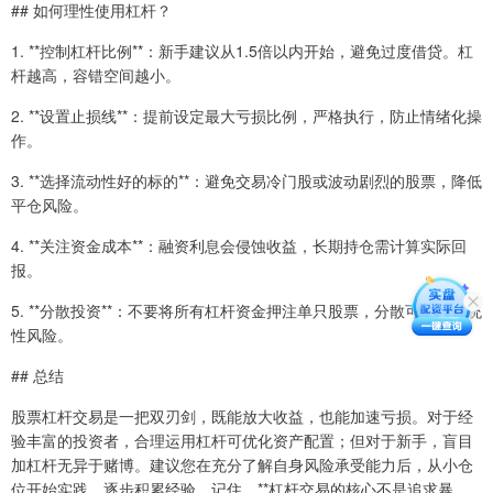
## 如何理性使用杠杆？
1. **控制杠杆比例**：新手建议从1.5倍以内开始，避免过度借贷。杠
杆越高，容错空间越小。
2. **设置止损线**：提前设定最大亏损比例，严格执行，防止情绪化操
作。
3. **选择流动性好的标的**：避免交易冷门股或波动剧烈的股票，降低
平仓风险。
4. **关注资金成本**：融资利息会侵蚀收益，长期持仓需计算实际回
报。
5. **分散投资**：不要将所有杠杆资金押注单只股票，分散可降低系统
性风险。
## 总结
股票杠杆交易是一把双刃剑，既能放大收益，也能加速亏损。对于经
验丰富的投资者，合理运用杠杆可优化资产配置；但对于新手，盲目
加杠杆无异于赌博。建议您在充分了解自身风险承受能力后，从小仓
位开始实践，逐步积累经验。记住，**杠杆交易的核心不是追求暴