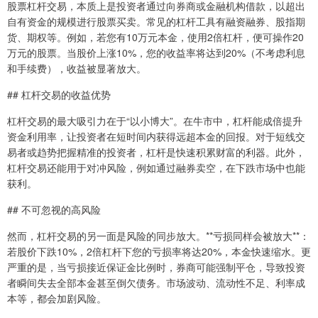
股票杠杆交易，本质上是投资者通过向券商或金融机构借款，以超出
自有资金的规模进行股票买卖。常见的杠杆工具有融资融券、股指期
货、期权等。例如，若您有10万元本金，使用2倍杠杆，便可操作20
万元的股票。当股价上涨10%，您的收益率将达到20%（不考虑利息
和手续费），收益被显著放大。
## 杠杆交易的收益优势
杠杆交易的最大吸引力在于“以小博大”。在牛市中，杠杆能成倍提升
资金利用率，让投资者在短时间内获得远超本金的回报。对于短线交
易者或趋势把握精准的投资者，杠杆是快速积累财富的利器。此外，
杠杆交易还能用于对冲风险，例如通过融券卖空，在下跌市场中也能
获利。
## 不可忽视的高风险
然而，杠杆交易的另一面是风险的同步放大。**亏损同样会被放大**：
若股价下跌10%，2倍杠杆下您的亏损率将达20%，本金快速缩水。更
严重的是，当亏损接近保证金比例时，券商可能强制平仓，导致投资
者瞬间失去全部本金甚至倒欠债务。市场波动、流动性不足、利率成
本等，都会加剧风险。